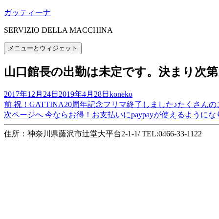
コ
ガッティーナ
ン
SERVIZIO DELLA MACCHINA
テ
ン
メニューとウィジェット
ツ
へ
山口館長の出勤は未定です。決まり次
ス
キ
投
作
2017年12月24日
2019年4月28日
koneko
ッ
稿
前
成
前
祝！GATTINA20周年記念フリマ終了しました♪たくさん
プ
投
日:
の
次
者
次ページへ
今ならお得！お支払いにpaypayが使えるようにな
稿
投
の
住所：神奈川県藤沢市辻堂大平台2-1-1/ TEL:0466-33-1122
稿:
投
ナ
稿:
ビ
ゲ
ー
シ
ョ